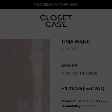
FREE DELIVERY OVER £800
UMA WANG
um6502
jai jacket
99% linen 1% cotton
£1,017.86 (excl. VAT)
Product Code:
CCR0112772
Availability:
In Stock