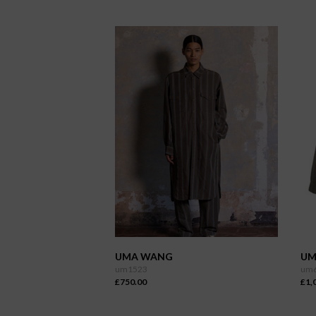
UMA WANG
UM
um1523
um
£750.00
£1,