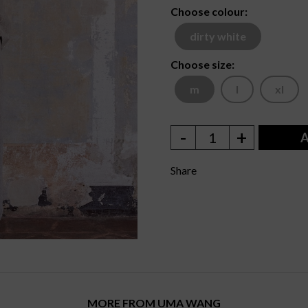
Choose colour:
dirty white
Choose size:
m
l
xl
-
+
1
A
Share
MORE FROM UMA WANG