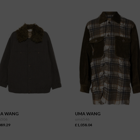
A WANG
UMA WANG
6506
um6546
089.29
£1,058.04