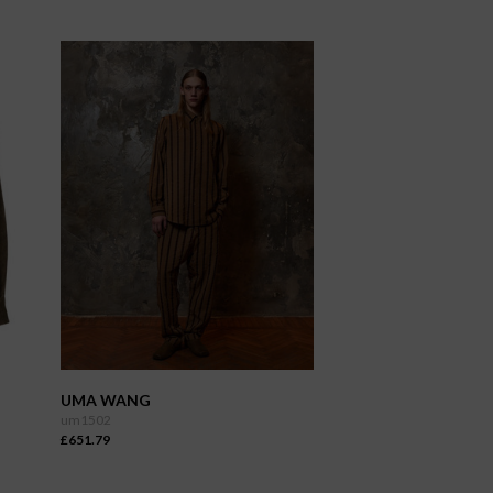
UMA WANG
um1502
£651.79